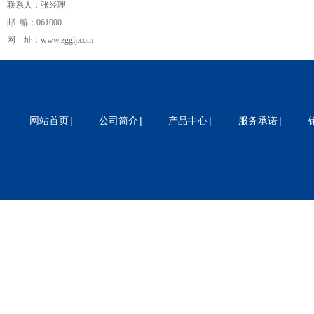
联系人：张经理
邮 编：061000
网 址：
www.zgglj.com
流量计
电磁流量计
磁翻板液位计
孔板流
量计
v锥流量计
超声波流量计
分体式电磁
流量计
卫生型电磁流量计
插入式电磁流
量计
涡街流量计
涡轮流量计
旋进旋涡流
|
|
|
|
网站首页
公司简介
产品中心
服务承诺
量计
磁翻板液位计
涡街流量计
重锤式料
位计
超声波流量计
校验仪
压力校验仪
数
显压力表
压力变送器
电接点压力表
安全
栅
隔离器
双金属温度计
一体化温度变送
器
差压变送器
电磁流量计
流量计