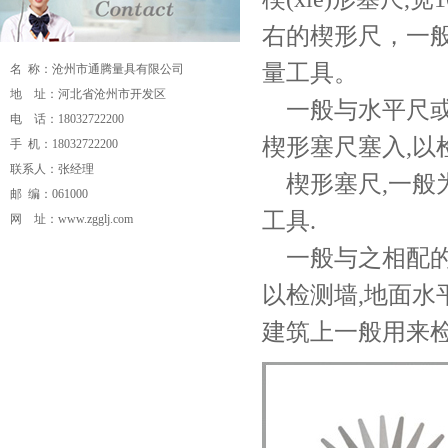
右的楔形尺，一
量工具。
名 称：沧州市通腾量具有限公司
地 址：河北省沧州市开发区
一般与水平尺或
电 话：18032722200
楔形塞尺塞入,以
手 机：18032722200
联系人：张经理
楔形塞尺,一般
邮 编：061000
工具.
网 址：
www.zgglj.com
一般与之相配的水
流量计
电磁流量计
磁翻板液位计
孔板流
量计
v锥流量计
超声波流量计
分体式电磁
以检测墙,地面水
流量计
卫生型电磁流量计
插入式电磁流
建筑上一般用来检
量计
涡街流量计
涡轮流量计
旋进旋涡流
量计
磁翻板液位计
涡街流量计
重锤式料
位计
超声波流量计
校验仪
压力校验仪
数
显压力表
压力变送器
电接点压力表
安全
栅
隔离器
双金属温度计
一体化温度变送