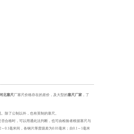
河北塞尺
厂
塞尺价格存在的差价，
及大型的
塞尺厂家
，了
规。除了公制以外，也有英制的塞尺。
是否合格时，可以用通此法判断，也可由检验者根据塞尺与
0.1毫米间，各钢片厚度级差为0.01毫米；自0.1～1毫米