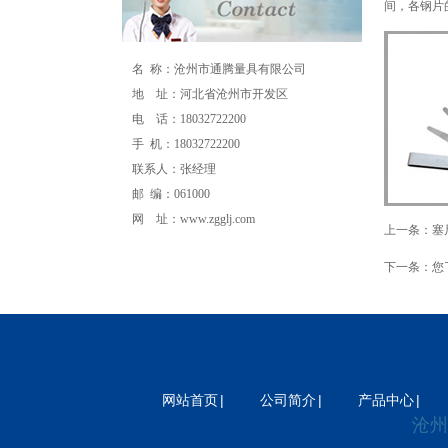
间，各钢片
名 称：沧州市通腾量具有限公司
地 址：河北省沧州市开发区
电 话：18032722200
手 机：18032722200
联系人：张经理
邮 编：061000
网 址：
www.zgglj.com
上一条：
塞
流量计
电磁流量计
磁翻板液位计
孔板流
下一条：
您
量计
v锥流量计
超声波流量计
分体式电磁
流量计
卫生型电磁流量计
插入式电磁流
量计
涡街流量计
涡轮流量计
旋进旋涡流
量计
磁翻板液位计
涡街流量计
重锤式料
位计
超声波流量计
校验仪
压力校验仪
数
|
|
|
网站首页
公司简介
产品中心
显压力表
压力变送器
电接点压力表
安全
沧州
栅
隔离器
双金属温度计
一体化温度变送