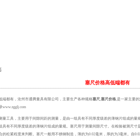
态
塞尺价格高低端都有
低端都有
，
沧州市通腾量具有限公司，主要生产各种规格
塞尺
,
塞尺价格
,是一家主要的
录
www.zgglj.com
测量工具，主要用于间隙间距的测量，是由一组具有不同厚度级差的薄钢片组成的量
组具有不同厚度级差的薄钢片组成的量规。塞尺用于测量间隙尺寸。在检验被测尺寸
的松紧程度来判断。塞尺一般用不锈钢制造，薄的为0.02毫米，厚的为3毫米。自0.02～