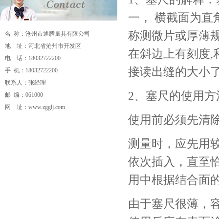
一， 横截面为直
称测微片或厚薄规
名 称：沧州市通腾量具有限公司
地 址：河北省沧州市开发区
在斜边上有刻度,
电 话：18032722200
接读出缝的大小
手 机：18032722200
联系人：张经理
2、塞尺的使用方
邮 编：061000
网 址：
www.zgglj.com
使用前必须先清
流量计
电磁流量计
磁翻板液位计
孔板流
量计
v锥流量计
超声波流量计
分体式电磁
测量时，应先用
流量计
卫生型电磁流量计
插入式电磁流
依次插入，直至
量计
涡街流量计
涡轮流量计
旋进旋涡流
量计
磁翻板液位计
涡街流量计
重锤式料
用中根据结合面
位计
超声波流量计
校验仪
压力校验仪
数
显压力表
压力变送器
电接点压力表
安全
由于塞尺很薄，
栅
隔离器
双金属温度计
一体化温度变送