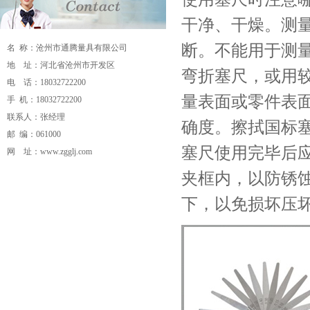
干净、干燥。测
断。不能用于测
名 称：沧州市通腾量具有限公司
地 址：河北省沧州市开发区
弯折塞尺，或用
电 话：18032722200
量表面或零件表
手 机：18032722200
联系人：张经理
确度。擦拭国标
邮 编：061000
塞尺使用完毕后
网 址：
www.zgglj.com
夹框内，以防锈
流量计
电磁流量计
磁翻板液位计
孔板流
量计
v锥流量计
超声波流量计
分体式电磁
下，以免损坏压
流量计
卫生型电磁流量计
插入式电磁流
量计
涡街流量计
涡轮流量计
旋进旋涡流
量计
磁翻板液位计
涡街流量计
重锤式料
位计
超声波流量计
校验仪
压力校验仪
数
显压力表
压力变送器
电接点压力表
安全
栅
隔离器
双金属温度计
一体化温度变送