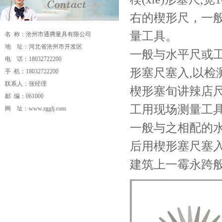
右的楔形尺，一
量工具。
名 称：沧州市通腾量具有限公司
地 址：河北省沧州市开发区
一般与水平尺或工
电 话：18032722200
形塞尺塞入,以检
手 机：18032722200
联系人：张经理
楔形塞旬讲辣店尺
邮 编：061000
工用现场测量工具
网 址：
www.zgglj.com
一般与之相配的水
流量计
电磁流量计
磁翻板液位计
孔板流
量计
v锥流量计
超声波流量计
分体式电磁
后用楔形塞尺塞入
流量计
卫生型电磁流量计
插入式电磁流
建筑上一霉永跨般
量计
涡街流量计
涡轮流量计
旋进旋涡流
量计
磁翻板液位计
涡街流量计
重锤式料
位计
超声波流量计
校验仪
压力校验仪
数
显压力表
压力变送器
电接点压力表
安全
栅
隔离器
双金属温度计
一体化温度变送